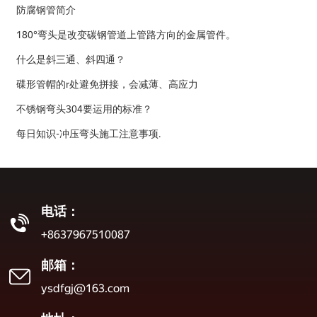
防腐钢管简介
180°弯头是改变碳钢管道上管路方向的金属管件。
什么是斜三通、斜四通？
碟形管帽的r处避免拼接，会减薄、高应力
不锈钢弯头304要运用的标准？
每日知识-冲压弯头施工注意事项.
电话：
+8637967510087
邮箱：
ysdfgj@163.com